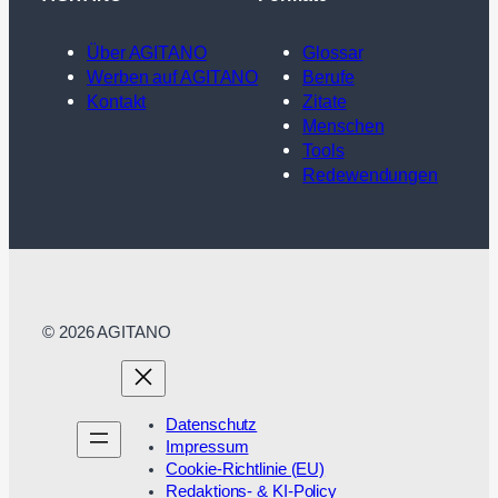
Über AGITANO
Glossar
Werben auf AGITANO
Berufe
Kontakt
Zitate
Menschen
Tools
Redewendungen
© 2026 AGITANO
Datenschutz
Impressum
Cookie-Richtlinie (EU)
Redaktions- & KI-Policy