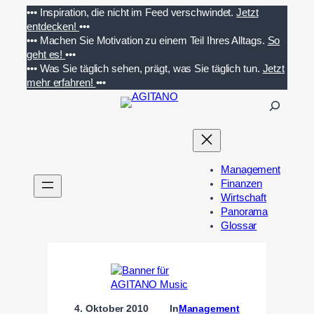
Zum
•••
Inspiration, die nicht im Feed verschwindet.
Jetzt
Inhalt
entdecken!
•••
springen
•••
Machen Sie Motivation zu einem Teil Ihres Alltags.
So
geht es!
•••
•••
Was Sie täglich sehen, prägt, was Sie täglich tun.
Jetzt
mehr erfahren!
•••
S
u
c
h
e
Management
n
Finanzen
Wirtschaft
Panorama
Glossar
4. Oktober 2010
In
Management