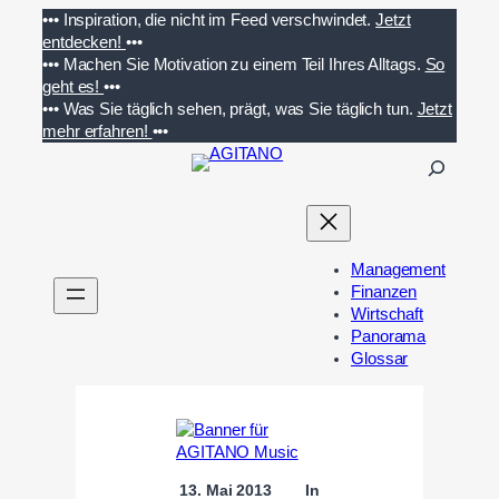
Zum
•••
Inspiration, die nicht im Feed verschwindet.
Jetzt
Inhalt
entdecken!
•••
springen
•••
Machen Sie Motivation zu einem Teil Ihres Alltags.
So
geht es!
•••
•••
Was Sie täglich sehen, prägt, was Sie täglich tun.
Jetzt
mehr erfahren!
•••
S
u
c
h
e
Management
n
Finanzen
Wirtschaft
Panorama
Glossar
13. Mai 2013
In