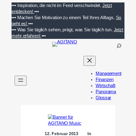
Zum
•••
Inspiration, die nicht im Feed verschwindet.
Jetzt
Inhalt
entdecken!
•••
springen
•••
Machen Sie Motivation zu einem Teil Ihres Alltags.
So
geht es!
•••
•••
Was Sie täglich sehen, prägt, was Sie täglich tun.
Jetzt
mehr erfahren!
•••
S
u
c
h
e
Management
n
Finanzen
Wirtschaft
Panorama
Glossar
12. Februar 2013
In