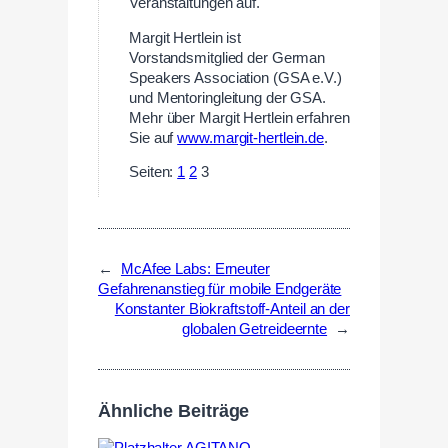
Veranstaltungen auf.
Margit Hertlein ist
Vorstandsmitglied der German
Speakers Association (GSA e.V.)
und Mentoringleitung der GSA.
Mehr über Margit Hertlein erfahren
Sie auf
www.margit-hertlein.de
.
Seiten:
1
2
3
←
McAfee Labs: Erneuter
Gefahrenanstieg für mobile Endgeräte
Konstanter Biokraftstoff-Anteil an der
globalen Getreideernte
→
Ähnliche Beiträge