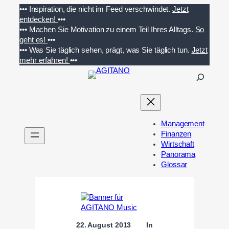
Zum
•••
Inspiration, die nicht im Feed verschwindet.
Jetzt
Inhalt
entdecken!
•••
springen
•••
Machen Sie Motivation zu einem Teil Ihres Alltags.
So
geht es!
•••
•••
Was Sie täglich sehen, prägt, was Sie täglich tun.
Jetzt
mehr erfahren!
•••
S
u
c
h
e
Management
n
Finanzen
Wirtschaft
Panorama
Glossar
22. August 2013
In