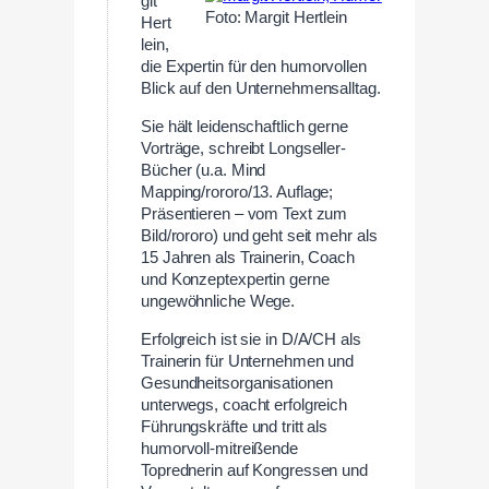
git
Foto: Margit Hertlein
Hert
lein,
die Expertin für den humorvollen
Blick auf den Unternehmensalltag.
Sie hält leidenschaftlich gerne
Vorträge, schreibt Longseller-
Bücher (u.a. Mind
Mapping/rororo/13. Auflage;
Präsentieren – vom Text zum
Bild/rororo) und geht seit mehr als
15 Jahren als Trainerin, Coach
und Konzeptexpertin gerne
ungewöhnliche Wege.
Erfolgreich ist sie in D/A/CH als
Trainerin für Unternehmen und
Gesundheitsorganisationen
unterwegs, coacht erfolgreich
Führungskräfte und tritt als
humorvoll-mitreißende
Toprednerin auf Kongressen und