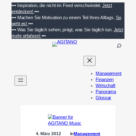
Zum
•••
Inspiration, die nicht im Feed verschwindet.
Jetzt
Inhalt
entdecken!
•••
springen
•••
Machen Sie Motivation zu einem Teil Ihres Alltags.
So
geht es!
•••
•••
Was Sie täglich sehen, prägt, was Sie täglich tun.
Jetzt
mehr erfahren!
•••
S
u
c
h
e
Management
n
Finanzen
Wirtschaft
Panorama
Glossar
4. März 2012
In
Management