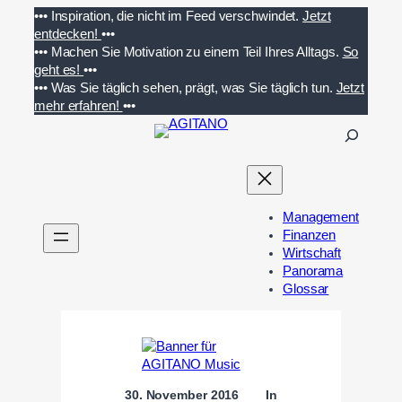
Zum
•••
Inspiration, die nicht im Feed verschwindet.
Jetzt
Inhalt
entdecken!
•••
springen
•••
Machen Sie Motivation zu einem Teil Ihres Alltags.
So
geht es!
•••
•••
Was Sie täglich sehen, prägt, was Sie täglich tun.
Jetzt
mehr erfahren!
•••
S
u
c
h
e
Management
n
Finanzen
Wirtschaft
Panorama
Glossar
30. November 2016
In