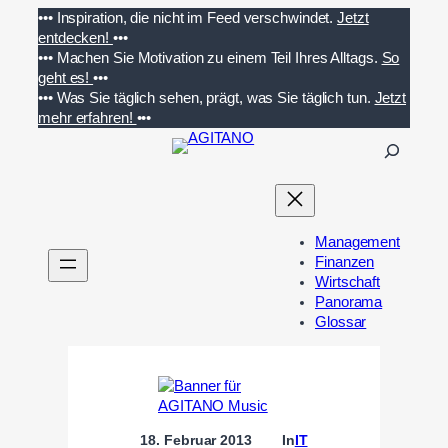
Zum
•••
Inspiration, die nicht im Feed verschwindet.
Jetzt
Inhalt
entdecken!
•••
springen
•••
Machen Sie Motivation zu einem Teil Ihres Alltags.
So
geht es!
•••
•••
Was Sie täglich sehen, prägt, was Sie täglich tun.
Jetzt
mehr erfahren!
•••
S
u
c
h
e
Management
n
Finanzen
Wirtschaft
Panorama
Glossar
18. Februar 2013
In
IT