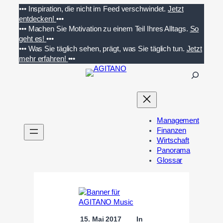
Zum
•••
Inspiration, die nicht im Feed verschwindet.
Jetzt
Inhalt
entdecken!
•••
springen
•••
Machen Sie Motivation zu einem Teil Ihres Alltags.
So
geht es!
•••
•••
Was Sie täglich sehen, prägt, was Sie täglich tun.
Jetzt
mehr erfahren!
•••
S
u
c
h
e
Management
n
Finanzen
Wirtschaft
Panorama
Glossar
15. Mai 2017
In