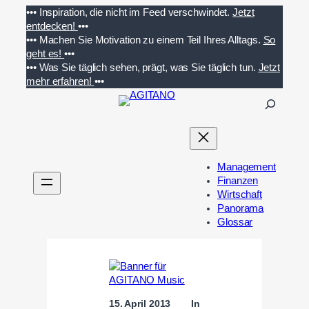
Zum
•••
Inspiration, die nicht im Feed verschwindet.
Jetzt
Inhalt
entdecken!
•••
springen
•••
Machen Sie Motivation zu einem Teil Ihres Alltags.
So
geht es!
•••
•••
Was Sie täglich sehen, prägt, was Sie täglich tun.
Jetzt
mehr erfahren!
•••
S
u
c
h
e
Management
n
Finanzen
Wirtschaft
Panorama
Glossar
15. April 2013
In