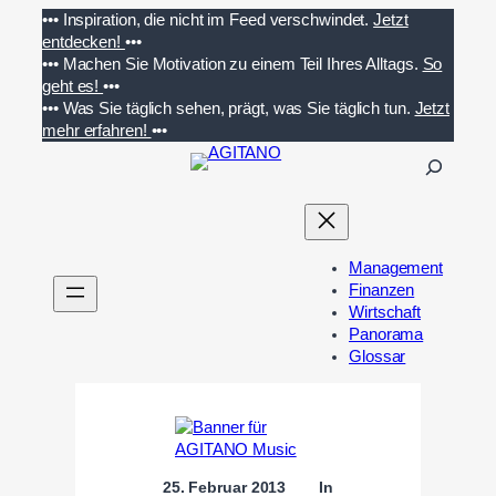
Zum
•••
Inspiration, die nicht im Feed verschwindet.
Jetzt
Inhalt
entdecken!
•••
springen
•••
Machen Sie Motivation zu einem Teil Ihres Alltags.
So
geht es!
•••
•••
Was Sie täglich sehen, prägt, was Sie täglich tun.
Jetzt
mehr erfahren!
•••
S
u
c
h
e
Management
n
Finanzen
Wirtschaft
Panorama
Glossar
25. Februar 2013
In