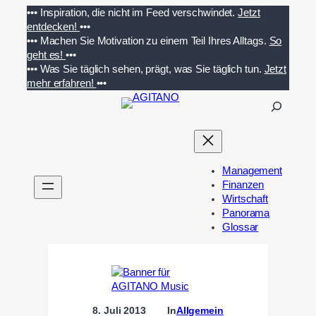
Zum
•••
Inspiration, die nicht im Feed verschwindet.
Jetzt
Inhalt
entdecken!
•••
springen
•••
Machen Sie Motivation zu einem Teil Ihres Alltags.
So
geht es!
•••
•••
Was Sie täglich sehen, prägt, was Sie täglich tun.
Jetzt
mehr erfahren!
•••
S
u
c
h
e
Management
n
Finanzen
Wirtschaft
Panorama
Glossar
8. Juli 2013
In
Allgemein