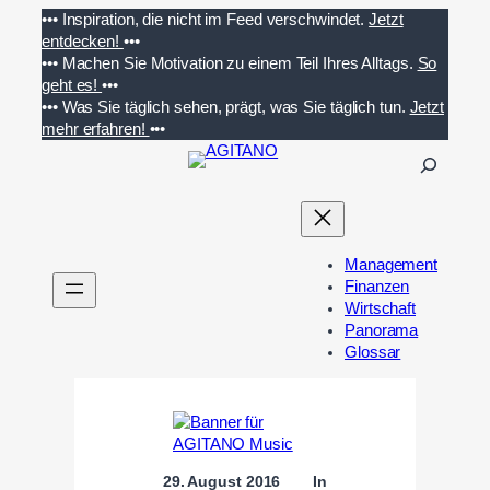
Zum
•••
Inspiration, die nicht im Feed verschwindet.
Jetzt
Inhalt
entdecken!
•••
springen
•••
Machen Sie Motivation zu einem Teil Ihres Alltags.
So
geht es!
•••
•••
Was Sie täglich sehen, prägt, was Sie täglich tun.
Jetzt
mehr erfahren!
•••
S
u
c
h
e
Management
n
Finanzen
Wirtschaft
Panorama
Glossar
29. August 2016
In