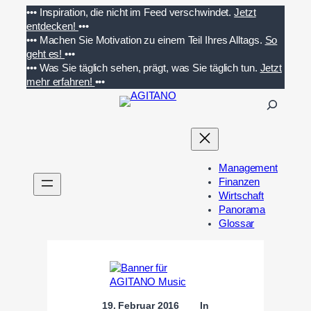
Zum
•••
Inspiration, die nicht im Feed verschwindet.
Jetzt
Inhalt
entdecken!
•••
springen
•••
Machen Sie Motivation zu einem Teil Ihres Alltags.
So
geht es!
•••
•••
Was Sie täglich sehen, prägt, was Sie täglich tun.
Jetzt
mehr erfahren!
•••
S
u
c
h
e
Management
n
Finanzen
Wirtschaft
Panorama
Glossar
19. Februar 2016
In