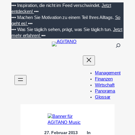
Zum
•••
Inspiration, die nicht im Feed verschwindet.
Jetzt
Inhalt
entdecken!
•••
springen
•••
Machen Sie Motivation zu einem Teil Ihres Alltags.
So
geht es!
•••
•••
Was Sie täglich sehen, prägt, was Sie täglich tun.
Jetzt
mehr erfahren!
•••
S
u
c
h
e
Management
n
Finanzen
Wirtschaft
Panorama
Glossar
27. Februar 2013
In