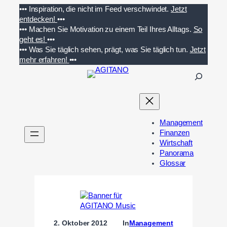
Zum
•••
Inspiration, die nicht im Feed verschwindet.
Jetzt
Inhalt
entdecken!
•••
springen
•••
Machen Sie Motivation zu einem Teil Ihres Alltags.
So
geht es!
•••
•••
Was Sie täglich sehen, prägt, was Sie täglich tun.
Jetzt
mehr erfahren!
•••
S
u
c
h
e
Management
n
Finanzen
Wirtschaft
Panorama
Glossar
2. Oktober 2012
In
Management