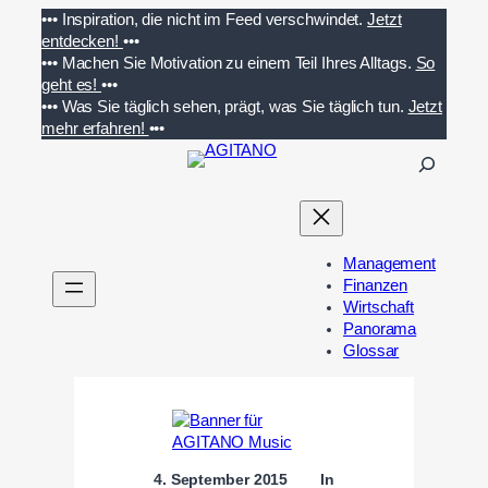
Zum
•••
Inspiration, die nicht im Feed verschwindet.
Jetzt
Inhalt
entdecken!
•••
springen
•••
Machen Sie Motivation zu einem Teil Ihres Alltags.
So
geht es!
•••
•••
Was Sie täglich sehen, prägt, was Sie täglich tun.
Jetzt
mehr erfahren!
•••
S
u
c
h
e
Management
n
Finanzen
Wirtschaft
Panorama
Glossar
4. September 2015
In