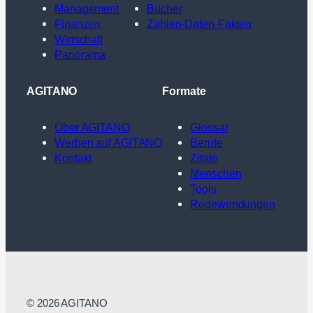
Management
Bücher
Finanzen
Zahlen-Daten-Fakten
Wirtschaft
Panorama
AGITANO
Formate
Über AGITANO
Glossar
Werben auf AGITANO
Berufe
Kontakt
Zitate
Menschen
Tools
Redewendungen
© 2026 AGITANO