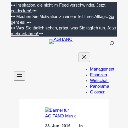
Zum
•••
Inspiration, die nicht im Feed verschwindet.
Jetzt
Inhalt
entdecken!
•••
springen
•••
Machen Sie Motivation zu einem Teil Ihres Alltags.
So
geht es!
•••
•••
Was Sie täglich sehen, prägt, was Sie täglich tun.
Jetzt
mehr erfahren!
•••
S
u
c
h
e
Management
n
Finanzen
Wirtschaft
Panorama
Glossar
23. Juni 2016
In