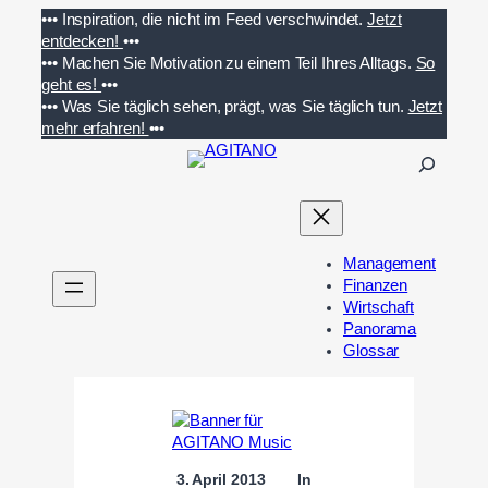
Zum
•••
Inspiration, die nicht im Feed verschwindet.
Jetzt
Inhalt
entdecken!
•••
springen
•••
Machen Sie Motivation zu einem Teil Ihres Alltags.
So
geht es!
•••
•••
Was Sie täglich sehen, prägt, was Sie täglich tun.
Jetzt
mehr erfahren!
•••
S
u
c
h
e
Management
n
Finanzen
Wirtschaft
Panorama
Glossar
3. April 2013
In