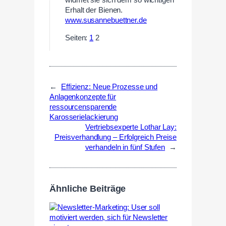
widmet sie sich dem so wichtigen
Erhalt der Bienen.
www.susannebuettner.de
Seiten:
1
2
←
Effizienz: Neue Prozesse und
Anlagenkonzepte für
ressourcensparende
Karosserielackierung
Vertriebsexperte Lothar Lay:
Preisverhandlung – Erfolgreich Preise
verhandeln in fünf Stufen
→
Ähnliche Beiträge