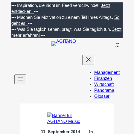
Zum
•••
Inspiration, die nicht im Feed verschwindet.
Jetzt
Inhalt
entdecken!
•••
springen
•••
Machen Sie Motivation zu einem Teil Ihres Alltags.
So
geht es!
•••
•••
Was Sie täglich sehen, prägt, was Sie täglich tun.
Jetzt
mehr erfahren!
•••
S
u
c
h
e
Management
n
Finanzen
Wirtschaft
Panorama
Glossar
11. September 2014
In