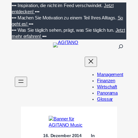
Zum
•••
Inspiration, die nicht im Feed verschwindet.
Jetzt
Inhalt
entdecken!
•••
springen
•••
Machen Sie Motivation zu einem Teil Ihres Alltags.
So
geht es!
•••
•••
Was Sie täglich sehen, prägt, was Sie täglich tun.
Jetzt
mehr erfahren!
•••
S
u
c
h
e
Management
n
Finanzen
Wirtschaft
Panorama
Glossar
16. Dezember 2014
In