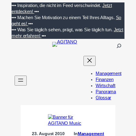
Zum
•••
Inspiration, die nicht im Feed verschwindet.
Jetzt
Inhalt
entdecken!
•••
springen
•••
Machen Sie Motivation zu einem Teil Ihres Alltags.
So
geht es!
•••
•••
Was Sie täglich sehen, prägt, was Sie täglich tun.
Jetzt
mehr erfahren!
•••
S
u
c
h
e
Management
n
Finanzen
Wirtschaft
Panorama
Glossar
23. August 2010
In
Management