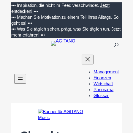
Zum
•••
Inspiration, die nicht im Feed verschwindet.
Jetzt
Inhalt
entdecken!
•••
springen
•••
Machen Sie Motivation zu einem Teil Ihres Alltags.
So
geht es!
•••
•••
Was Sie täglich sehen, prägt, was Sie täglich tun.
Jetzt
mehr erfahren!
•••
S
u
c
h
e
Management
n
Finanzen
Wirtschaft
Panorama
Glossar