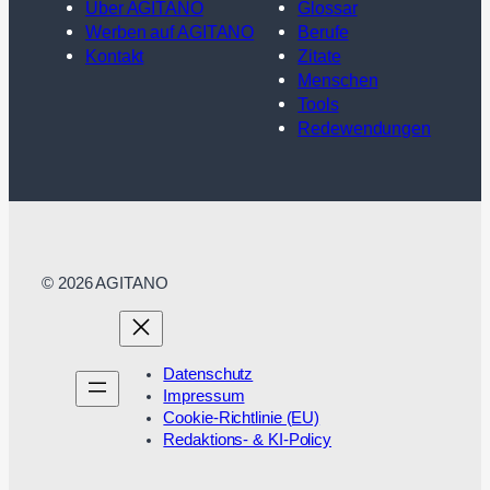
Über AGITANO
Glossar
Werben auf AGITANO
Berufe
Kontakt
Zitate
Menschen
Tools
Redewendungen
© 2026 AGITANO
Datenschutz
Impressum
Cookie-Richtlinie (EU)
Redaktions- & KI-Policy