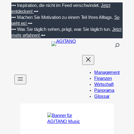
Zum
•••
Inspiration, die nicht im Feed verschwindet.
Jetzt
Inhalt
entdecken!
•••
springen
•••
Machen Sie Motivation zu einem Teil Ihres Alltags.
So
geht es!
•••
•••
Was Sie täglich sehen, prägt, was Sie täglich tun.
Jetzt
mehr erfahren!
•••
S
u
c
h
e
Management
n
Finanzen
Wirtschaft
Panorama
Glossar