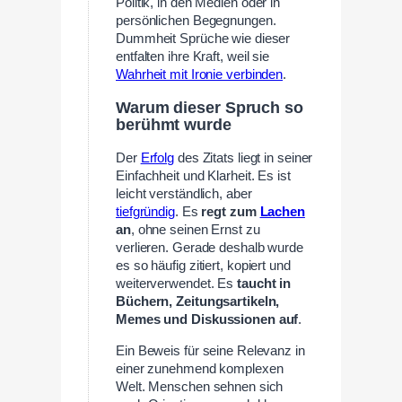
Politik, in den Medien oder in
persönlichen Begegnungen.
Dummheit Sprüche wie dieser
entfalten ihre Kraft, weil sie
Wahrheit mit Ironie verbinden
.
Warum dieser Spruch so
berühmt wurde
Der
Erfolg
des Zitats liegt in seiner
Einfachheit und Klarheit. Es ist
leicht verständlich, aber
tiefgründig
. Es
regt zum
Lachen
an
, ohne seinen Ernst zu
verlieren. Gerade deshalb wurde
es so häufig zitiert, kopiert und
weiterverwendet. Es
taucht in
Büchern, Zeitungsartikeln,
Memes und Diskussionen auf
.
Ein Beweis für seine Relevanz in
einer zunehmend komplexen
Welt. Menschen sehnen sich