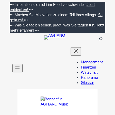
Zum
•••
Inspiration, die nicht im Feed verschwindet.
Jetzt
Inhalt
entdecken!
•••
springen
•••
Machen Sie Motivation zu einem Teil Ihres Alltags.
So
geht es!
•••
•••
Was Sie täglich sehen, prägt, was Sie täglich tun.
Jetzt
mehr erfahren!
•••
S
u
c
h
e
Management
n
Finanzen
Wirtschaft
Panorama
Glossar