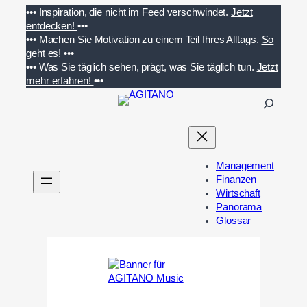
Zum
•••
Inspiration, die nicht im Feed verschwindet.
Jetzt
Inhalt
entdecken!
•••
springen
•••
Machen Sie Motivation zu einem Teil Ihres Alltags.
So
geht es!
•••
•••
Was Sie täglich sehen, prägt, was Sie täglich tun.
Jetzt
mehr erfahren!
•••
S
u
c
h
e
Management
n
Finanzen
Wirtschaft
Panorama
Glossar