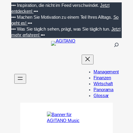
Zum
•••
Inspiration, die nicht im Feed verschwindet.
Jetzt
Inhalt
entdecken!
•••
springen
•••
Machen Sie Motivation zu einem Teil Ihres Alltags.
So
geht es!
•••
•••
Was Sie täglich sehen, prägt, was Sie täglich tun.
Jetzt
mehr erfahren!
•••
S
u
c
h
e
Management
n
Finanzen
Wirtschaft
Panorama
Glossar