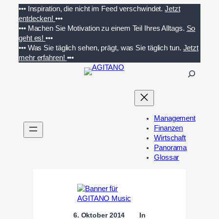
Zum
•••
Inspiration, die nicht im Feed verschwindet.
Jetzt
Inhalt
entdecken!
•••
springen
•••
Machen Sie Motivation zu einem Teil Ihres Alltags.
So
geht es!
•••
•••
Was Sie täglich sehen, prägt, was Sie täglich tun.
Jetzt
mehr erfahren!
•••
S
u
c
h
e
Management
n
Finanzen
Wirtschaft
Panorama
Glossar
6. Oktober 2014
In