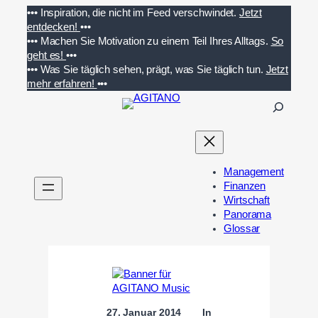
Zum
•••
Inspiration, die nicht im Feed verschwindet.
Jetzt
Inhalt
entdecken!
•••
springen
•••
Machen Sie Motivation zu einem Teil Ihres Alltags.
So
geht es!
•••
•••
Was Sie täglich sehen, prägt, was Sie täglich tun.
Jetzt
mehr erfahren!
•••
S
u
c
h
e
Management
n
Finanzen
Wirtschaft
Panorama
Glossar
27. Januar 2014
In