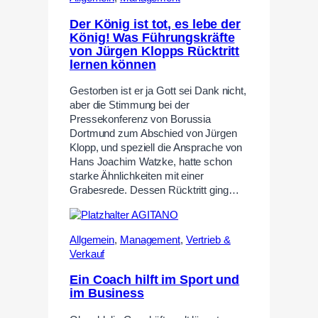
Der König ist tot, es lebe der
König! Was Führungskräfte
von Jürgen Klopps Rücktritt
lernen können
Gestorben ist er ja Gott sei Dank nicht,
aber die Stimmung bei der
Pressekonferenz von Borussia
Dortmund zum Abschied von Jürgen
Klopp, und speziell die Ansprache von
Hans Joachim Watzke, hatte schon
starke Ähnlichkeiten mit einer
Grabesrede. Dessen Rücktritt ging…
Allgemein
,
Management
,
Vertrieb &
Verkauf
Ein Coach hilft im Sport und
im Business