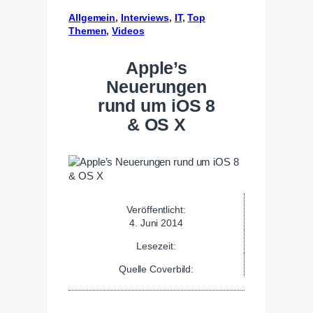
Allgemein
, 
Interviews
, 
IT
, 
Top
Themen
, 
Videos
Apple’s
Neuerungen
rund um iOS 8
& OS X
Veröffentlicht:
4. Juni 2014
Lesezeit:
Quelle Coverbild: