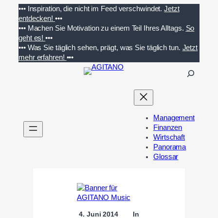
Zum
•••
Inspiration, die nicht im Feed verschwindet.
Jetzt
Inhalt
entdecken!
•••
springen
•••
Machen Sie Motivation zu einem Teil Ihres Alltags.
So
geht es!
•••
•••
Was Sie täglich sehen, prägt, was Sie täglich tun.
Jetzt
mehr erfahren!
•••
S
u
c
h
e
Management
n
Finanzen
Wirtschaft
Panorama
Glossar
4. Juni 2014
In