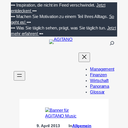
Zum
•••
Inspiration, die nicht im Feed verschwindet.
Jetzt
Inhalt
entdecken!
•••
springen
•••
Machen Sie Motivation zu einem Teil Ihres Alltags.
So
geht es!
•••
•••
Was Sie täglich sehen, prägt, was Sie täglich tun.
Jetzt
mehr erfahren!
•••
S
u
c
h
e
Management
n
Finanzen
Wirtschaft
Panorama
Glossar
9. April 2013
In
Allgemein