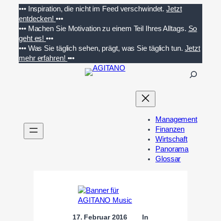
Zum
•••
Inspiration, die nicht im Feed verschwindet.
Jetzt
Inhalt
entdecken!
•••
springen
•••
Machen Sie Motivation zu einem Teil Ihres Alltags.
So
geht es!
•••
•••
Was Sie täglich sehen, prägt, was Sie täglich tun.
Jetzt
mehr erfahren!
•••
S
u
c
h
e
Management
n
Finanzen
Wirtschaft
Panorama
Glossar
17. Februar 2016
In