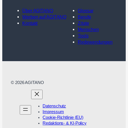
Über AGITANO
Glossar
Werben auf AGITANO
Berufe
Kontakt
Zitate
Menschen
Tools
Redewendungen
© 2026 AGITANO
Datenschutz
Impressum
Cookie-Richtlinie (EU)
Redaktions- & KI-Policy