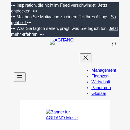
Zum
•••
Inspiration, die nicht im Feed verschwindet.
Jetzt
Inhalt
entdecken!
•••
springen
•••
Machen Sie Motivation zu einem Teil Ihres Alltags.
So
geht es!
•••
•••
Was Sie täglich sehen, prägt, was Sie täglich tun.
Jetzt
mehr erfahren!
•••
S
u
c
h
e
Management
n
Finanzen
Wirtschaft
Panorama
Glossar