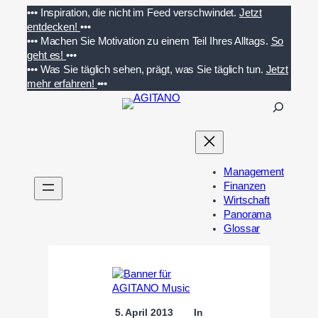
Zum
•••
Inspiration, die nicht im Feed verschwindet.
Jetzt
Inhalt
entdecken!
•••
springen
•••
Machen Sie Motivation zu einem Teil Ihres Alltags.
So
geht es!
•••
•••
Was Sie täglich sehen, prägt, was Sie täglich tun.
Jetzt
mehr erfahren!
•••
S
u
c
h
e
Management
n
Finanzen
Wirtschaft
Panorama
Glossar
5. April 2013
In