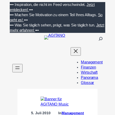
Zum
•••
Inspiration, die nicht im Feed verschwindet.
Jetzt
Inhalt
entdecken!
•••
springen
•••
Machen Sie Motivation zu einem Teil Ihres Alltags.
So
geht es!
•••
•••
Was Sie täglich sehen, prägt, was Sie täglich tun.
Jetzt
mehr erfahren!
•••
S
u
c
h
e
Management
n
Finanzen
Wirtschaft
Panorama
Glossar
5. Juli 2010
In
Management