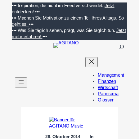
Zum
•••
Inspiration, die nicht im Feed verschwindet.
Jetzt
Inhalt
entdecken!
•••
springen
•••
Machen Sie Motivation zu einem Teil Ihres Alltags.
So
geht es!
•••
•••
Was Sie täglich sehen, prägt, was Sie täglich tun.
Jetzt
mehr erfahren!
•••
S
u
c
h
e
Management
n
Finanzen
Wirtschaft
Panorama
Glossar
28. Oktober 2014
In