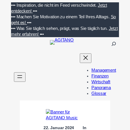
Zum
•••
Inspiration, die nicht im Feed verschwindet.
Jetzt
Inhalt
entdecken!
•••
springen
•••
Machen Sie Motivation zu einem Teil Ihres Alltags.
So
geht es!
•••
•••
Was Sie täglich sehen, prägt, was Sie täglich tun.
Jetzt
mehr erfahren!
•••
S
u
c
h
e
Management
n
Finanzen
Wirtschaft
Panorama
Glossar
22. Januar 2024
In