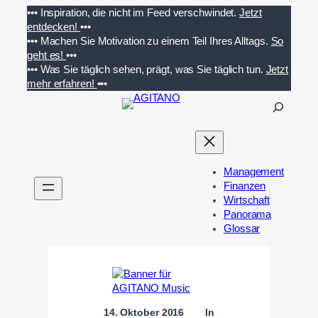
Zum
•••
Inspiration, die nicht im Feed verschwindet.
Jetzt
Inhalt
entdecken!
•••
springen
•••
Machen Sie Motivation zu einem Teil Ihres Alltags.
So
geht es!
•••
•••
Was Sie täglich sehen, prägt, was Sie täglich tun.
Jetzt
mehr erfahren!
•••
S
u
c
h
e
Management
n
Finanzen
Wirtschaft
Panorama
Glossar
14. Oktober 2016
In