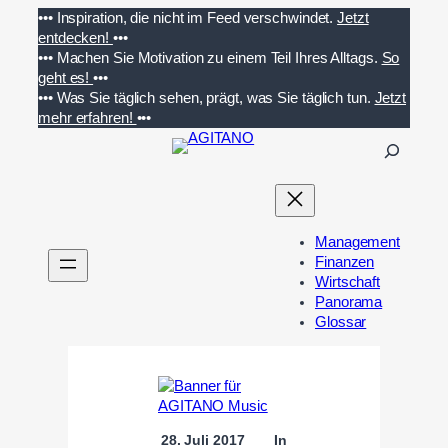
Zum
•••
Inspiration, die nicht im Feed verschwindet.
Jetzt
Inhalt
entdecken!
•••
springen
•••
Machen Sie Motivation zu einem Teil Ihres Alltags.
So
geht es!
•••
•••
Was Sie täglich sehen, prägt, was Sie täglich tun.
Jetzt
mehr erfahren!
•••
S
u
c
h
e
Management
n
Finanzen
Wirtschaft
Panorama
Glossar
28. Juli 2017
In