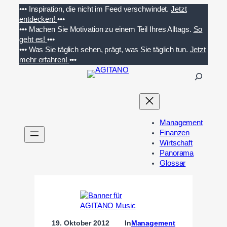
Zum
•••
Inspiration, die nicht im Feed verschwindet.
Jetzt
Inhalt
entdecken!
•••
springen
•••
Machen Sie Motivation zu einem Teil Ihres Alltags.
So
geht es!
•••
•••
Was Sie täglich sehen, prägt, was Sie täglich tun.
Jetzt
mehr erfahren!
•••
S
u
c
h
e
Management
n
Finanzen
Wirtschaft
Panorama
Glossar
19. Oktober 2012
In
Management