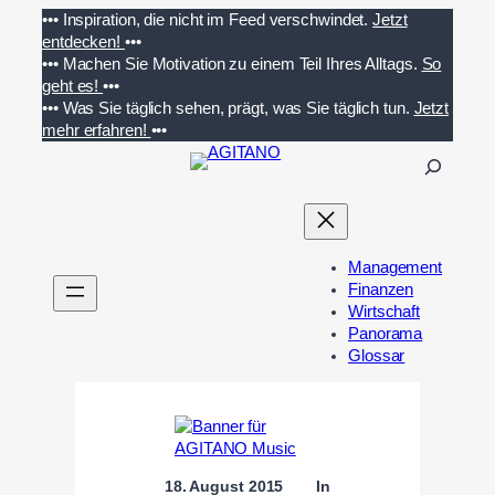
Zum
•••
Inspiration, die nicht im Feed verschwindet.
Jetzt
Inhalt
entdecken!
•••
springen
•••
Machen Sie Motivation zu einem Teil Ihres Alltags.
So
geht es!
•••
•••
Was Sie täglich sehen, prägt, was Sie täglich tun.
Jetzt
mehr erfahren!
•••
S
u
c
h
e
Management
n
Finanzen
Wirtschaft
Panorama
Glossar
18. August 2015
In