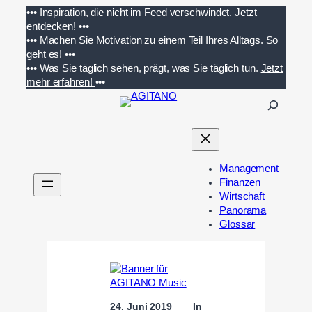
Zum
•••
Inspiration, die nicht im Feed verschwindet.
Jetzt
Inhalt
entdecken!
•••
springen
•••
Machen Sie Motivation zu einem Teil Ihres Alltags.
So
geht es!
•••
•••
Was Sie täglich sehen, prägt, was Sie täglich tun.
Jetzt
mehr erfahren!
•••
S
u
c
h
e
Management
n
Finanzen
Wirtschaft
Panorama
Glossar
24. Juni 2019
In