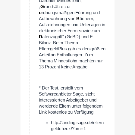
Darunter Mindestlohn,
„
G
rundsätze zur
o
rdnungsmäßigen Führung und
Aufbewahrung von
B
üchern,
Aufzeichnungen und Unterlagen in
elektronischer Form sowie zum
D
atenzugriff“ (GoBD) und E-
Bilanz. Beim Thema
ElterngeldPlus gab es den größten
Anteil an Enthaltungen. Zum
Thema Mindestlohn machten nur
13 Prozent keine Angabe.
—
* Der Test, erstellt vom
Softwareanbieter Sage, steht
interessierten Arbeitgeber und
werdende Eltern unter folgendem
Link kostenlos zu Verfügung:
http://landing.sage.de/eltern
geldcheck/?bm=1