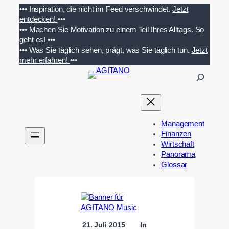
Zum
•••
Inspiration, die nicht im Feed verschwindet.
Jetzt
Inhalt
entdecken!
•••
springen
•••
Machen Sie Motivation zu einem Teil Ihres Alltags.
So
geht es!
•••
•••
Was Sie täglich sehen, prägt, was Sie täglich tun.
Jetzt
mehr erfahren!
•••
S
u
c
h
e
Management
n
Finanzen
Wirtschaft
Panorama
Glossar
21. Juli 2015
In