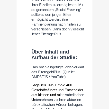
ihrer Eizellen zu ermöglichen. Mit
so genanntem „Social Freezing“
sollte es den jungen Eltern
ermöglicht werden, ihre
Familienplanung nach hinten zu
verschieben. Dann doch vielleicht
lieber ElterngelPlus.
—
Über Inhalt und
Aufbau der Studie:
Das oben eingefügte Video erklärt
das ElterngeldPlus. (Quelle:
BMFSFJS / YouTube)
Sage ließ TNS Emnid 400
Geschäftsführer und Entscheider
aus
k
leinen und
m
ittelständischen
U
nternehmen zu ihren aktuellen
bürokratischen Hürden befragen.