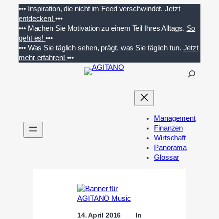
Zum
•••
Inspiration, die nicht im Feed verschwindet.
Jetzt
Inhalt
entdecken!
•••
springen
•••
Machen Sie Motivation zu einem Teil Ihres Alltags.
So
geht es!
•••
•••
Was Sie täglich sehen, prägt, was Sie täglich tun.
Jetzt
mehr erfahren!
•••
S
u
c
h
e
Management
n
Finanzen
Wirtschaft
Panorama
Glossar
14. April 2016
In