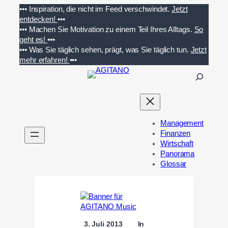
Zum
•••
Inspiration, die nicht im Feed verschwindet.
Jetzt
Inhalt
entdecken!
•••
springen
•••
Machen Sie Motivation zu einem Teil Ihres Alltags.
So
geht es!
•••
•••
Was Sie täglich sehen, prägt, was Sie täglich tun.
Jetzt
mehr erfahren!
•••
S
u
c
h
e
Management
n
Finanzen
Wirtschaft
Panorama
Glossar
3. Juli 2013
In