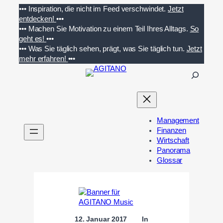
Zum
•••
Inspiration, die nicht im Feed verschwindet.
Jetzt
Inhalt
entdecken!
•••
springen
•••
Machen Sie Motivation zu einem Teil Ihres Alltags.
So
geht es!
•••
•••
Was Sie täglich sehen, prägt, was Sie täglich tun.
Jetzt
mehr erfahren!
•••
S
u
c
h
e
Management
n
Finanzen
Wirtschaft
Panorama
Glossar
12. Januar 2017
In