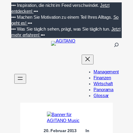
Zum
•••
Inspiration, die nicht im Feed verschwindet.
Jetzt
Inhalt
entdecken!
•••
springen
•••
Machen Sie Motivation zu einem Teil Ihres Alltags.
So
geht es!
•••
•••
Was Sie täglich sehen, prägt, was Sie täglich tun.
Jetzt
mehr erfahren!
•••
S
u
c
h
e
Management
n
Finanzen
Wirtschaft
Panorama
Glossar
20. Februar 2013
In