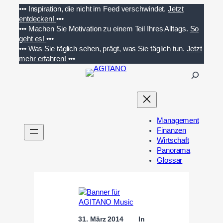
Zum
•••
Inspiration, die nicht im Feed verschwindet.
Jetzt
Inhalt
entdecken!
•••
springen
•••
Machen Sie Motivation zu einem Teil Ihres Alltags.
So
geht es!
•••
•••
Was Sie täglich sehen, prägt, was Sie täglich tun.
Jetzt
mehr erfahren!
•••
S
u
c
h
e
Management
n
Finanzen
Wirtschaft
Panorama
Glossar
31. März 2014
In