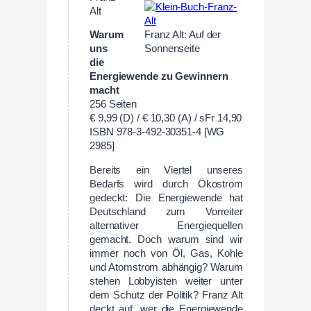
Alt
Warum
Franz Alt: Auf der
uns
Sonnenseite
die
Energiewende zu Gewinnern
macht
256 Seiten
€ 9,99 (D) / € 10,30 (A) / sFr 14,90
ISBN 978-3-492-30351-4 [WG
2985]
Bereits ein Viertel unseres
Bedarfs wird durch Ökostrom
gedeckt: Die Energiewende hat
Deutschland zum Vorreiter
alternativer Energiequellen
gemacht. Doch warum sind wir
immer noch von Öl, Gas, Kohle
und Atomstrom abhängig? Warum
stehen Lobbyisten weiter unter
dem Schutz der Politik? Franz Alt
deckt auf, wer die Energiewende