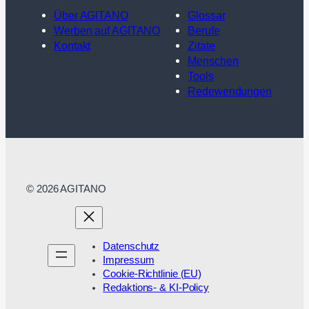
Über AGITANO
Glossar
Werben auf AGITANO
Berufe
Kontakt
Zitate
Menschen
Tools
Redewendungen
© 2026 AGITANO
Datenschutz
Impressum
Cookie-Richtlinie (EU)
Redaktions- & KI-Policy