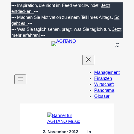
Zum
•••
Inspiration, die nicht im Feed verschwindet.
Jetzt
Inhalt
entdecken!
•••
springen
•••
Machen Sie Motivation zu einem Teil Ihres Alltags.
So
geht es!
•••
•••
Was Sie täglich sehen, prägt, was Sie täglich tun.
Jetzt
mehr erfahren!
•••
S
u
c
h
e
Management
n
Finanzen
Wirtschaft
Panorama
Glossar
2. November 2012
In