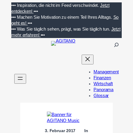
Zum
•••
Inspiration, die nicht im Feed verschwindet.
Jetzt
Inhalt
entdecken!
•••
springen
•••
Machen Sie Motivation zu einem Teil Ihres Alltags.
So
geht es!
•••
•••
Was Sie täglich sehen, prägt, was Sie täglich tun.
Jetzt
mehr erfahren!
•••
S
u
c
h
e
Management
n
Finanzen
Wirtschaft
Panorama
Glossar
3. Februar 2017
In