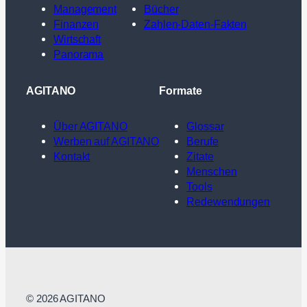
Management
Bücher
Finanzen
Zahlen-Daten-Fakten
Wirtschaft
Panorama
AGITANO
Formate
Über AGITANO
Glossar
Werben auf AGITANO
Berufe
Kontakt
Zitate
Menschen
Tools
Redewendungen
© 2026 AGITANO