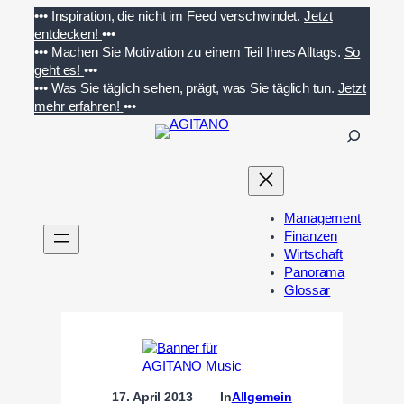
Zum
•••
Inspiration, die nicht im Feed verschwindet.
Jetzt
Inhalt
entdecken!
•••
springen
•••
Machen Sie Motivation zu einem Teil Ihres Alltags.
So
geht es!
•••
•••
Was Sie täglich sehen, prägt, was Sie täglich tun.
Jetzt
mehr erfahren!
•••
S
u
c
h
e
Management
n
Finanzen
Wirtschaft
Panorama
Glossar
17. April 2013
In
Allgemein