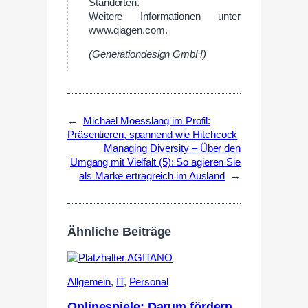
Standorten.
Weitere Informationen unter
www.qiagen.com.
(Generationdesign GmbH)
←
Michael Moesslang im Profil:
Präsentieren, spannend wie Hitchcock
Managing Diversity – Über den
Umgang mit Vielfalt (5): So agieren Sie
als Marke ertragreich im Ausland
→
Ähnliche Beiträge
Allgemein
,
IT
,
Personal
Onlinespiele: Darum fördern